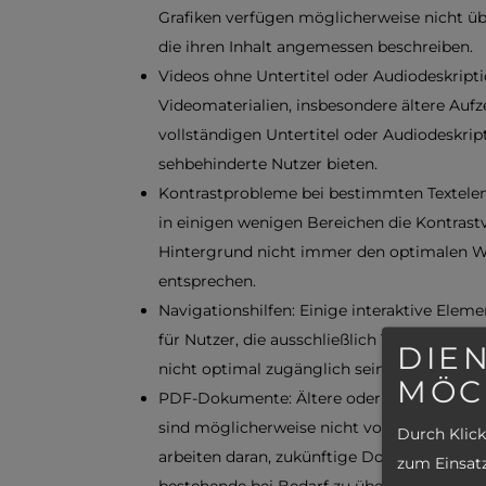
Grafiken verfügen möglicherweise nicht über
die ihren Inhalt angemessen beschreiben.
Videos ohne Untertitel oder Audiodeskript
Videomaterialien, insbesondere ältere Auf
vollständigen Untertitel oder Audiodeskrip
sehbehinderte Nutzer bieten.
Kontrastprobleme bei bestimmten Textelem
in einigen wenigen Bereichen die Kontrastv
Hintergrund nicht immer den optimalen
entsprechen.
Navigationshilfen: Einige interaktive Ele
für Nutzer, die ausschließlich Tastatur od
DIEN
nicht optimal zugänglich sein.
MÖC
PDF-Dokumente: Ältere oder von Dritten 
sind möglicherweise nicht vollständig barrie
Durch Klick
arbeiten daran, zukünftige Dokumente barri
zum Einsatz