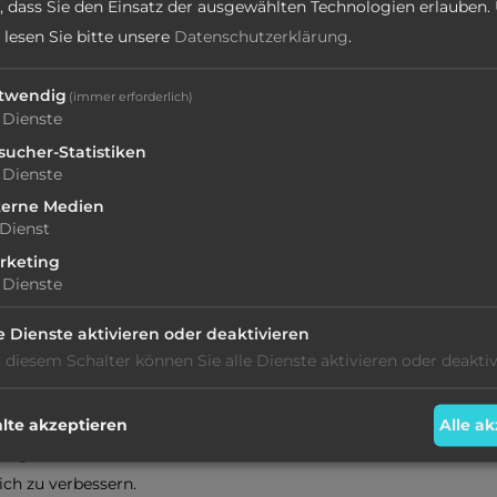
e, dass Sie den Einsatz der ausgewählten Technologien erlauben.
 lesen Sie bitte unsere
Datenschutzerklärung
.
n an ihrer Beseitigung.
ng
twendig
(immer erforderlich)
Dienste
sucher-Statistiken
ung und Bewertung von
Dienste
terne Medien
Dienst
freiheit unserer Website
rketing
Dienste
n, kontaktieren Sie uns
le Dienste aktivieren oder deaktivieren
 diesem Schalter können Sie alle Dienste aktivieren oder deaktiv
Vahrn (BZ)
te akzeptieren
Alle a
möglich zu bearbeiten und
ich zu verbessern.