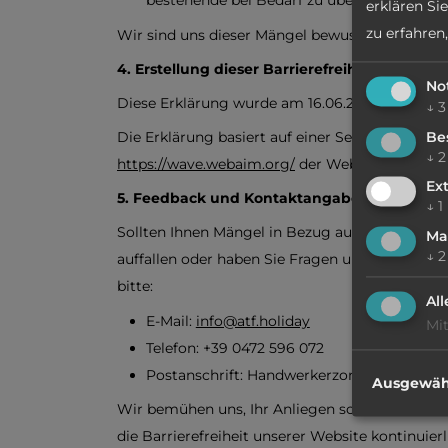
bestehende bei Bedarf zu überarbeiten.
erklären Si
zu erfahren,
Wir sind uns dieser Mängel bewusst und arbeite
4. Erstellung dieser Barrierefreiheitserkläru
No
Diese Erklärung wurde am 16.06.2025 erstellt.
↓
3
Be
Die Erklärung basiert auf einer Selbstbewert
↓
2
https://wave.webaim.org/
der Website.
Ex
5. Feedback und Kontaktangaben
↓
1
Sollten Ihnen Mängel in Bezug auf die Barriere
Ma
↓
2
auffallen oder haben Sie Fragen und Anregunge
bitte:
Al
E-Mail:
info@atf.holiday
Mit
Telefon: +39 0472 596 072
Postanschrift: Handwerkerzone 7, I-39040 
Ausgewähl
Wir bemühen uns, Ihr Anliegen so schnell wie 
die Barrierefreiheit unserer Website kontinuierl