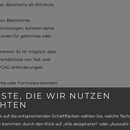
 detaillierte alt-Attribute,
ion: Bestimmte
zeichnungen, könnten keine
tionen für gehörlose oder
enten: Es ist möglich, dass
erhältnisse von Text und
 WCAG-Anforderungen
mente oder Formulare könnten
er Screenreader verwenden,
STE, DIE WIR NUTZEN
HTEN
erstellte PDF-Dokumente
refrei strukturiert. Wir
s auf die entsprechenden Schaltflächen wählen Sie, welche Tec
erefrei zu gestalten und
 kommen; durch den Klick auf „Alle akzeptieren“ oder „Auswahl 