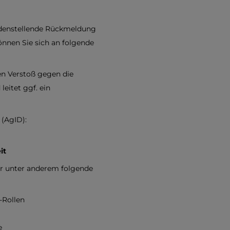
iedenstellende Rückmeldung
können Sie sich an folgende
nen Verstoß gegen die
leitet ggf. ein
e (AgID):
it
wir unter anderem folgende
-Rollen
e