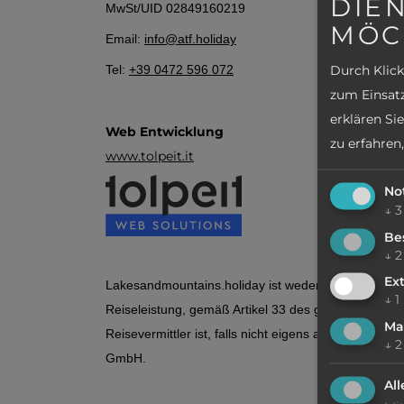
DIEN
MwSt/UID 02849160219
MÖC
Email:
info@atf.holiday
Durch Klick
Tel:
+39 0472 596 072
zum Einsatz
erklären Si
Web Entwicklung
zu erfahren,
www.tolpeit.it
No
↓
3
Be
↓
2
Ex
Lakesandmountains.holiday ist weder Veranstalter n
↓
1
Reiseleistung, gemäß Artikel 33 des gesetzesvertre
Ma
Reisevermittler ist, falls nicht eigens anders angeg
↓
2
GmbH.
Al