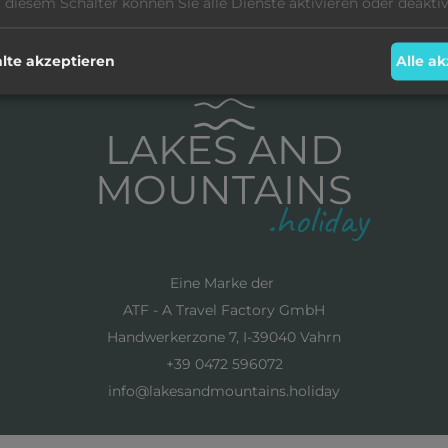
 diesem Schalter können Sie alle Dienste aktivieren oder deaktiv
te akzeptieren
Alle a
LAKES AND
MOUNTAINS
Eine Marke der
ATF - A Travel Factory GmbH
Handwerkerzone 7, I-39040 Vahrn
+39 0472 596072
info@lakesandmountains.holiday