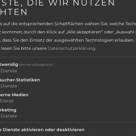
STE, DIE WIR NUTZEN
HTEN
s auf die entsprechenden Schaltflächen wählen Sie, welche Tec
 kommen; durch den Klick auf „Alle akzeptieren“ oder „Auswahl 
e, dass Sie den Einsatz der ausgewählten Technologien erlauben.
 lesen Sie bitte unsere
Datenschutzerklärung
.
twendig
(immer erforderlich)
Dienste
sucher-Statistiken
Dienste
terne Medien
och Vermittler der
Dienst
tenden Dekrets Nr. 79/2011.
rketing
eben ATF – A Travel Factory
Dienste
le Dienste aktivieren oder deaktivieren