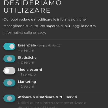
DESIDERIAMO
UTILIZZARE
Qui puoi vedere e modificare le informazioni che
raccogliamo su di te.
Per saperne di più, leggi la nostra
informativa sulla privacy
.
Lago di Garda - Malcesine
Essenziale
(sempre richiesto)
S
↓
3
servizi
Sole
Statistiche
↓
2
servizi
da 199,00 €
Media esterni
↓
1
servizio
All'offerta
Marketing
↓
2
servizi
Attivare o disattivare tutti i servizi
Utilizzi questo interruttore per attivare o
disattivare tutti i servizi.