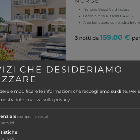
NORGE
Trentino Guest Card inclusa
Bambini fino a 8 anni GRATIS
Area benessere con piscina inter
159,00 €
3 notti da
pe
VIZI CHE DESIDERIAMO
IZZARE
saggio vacanze
Alto Adige - Terenten
dere e modificare le informazioni che raccogliamo su di te.
Per 
S
a nostra
informativa sulla privacy
.
TERENTNERHOF - 
FRIENDLY
senziale
(sempre richiesto)
Passaggio vacanze
servizi
Vista a 360°
tistiche
Panoramica skypool
servizi