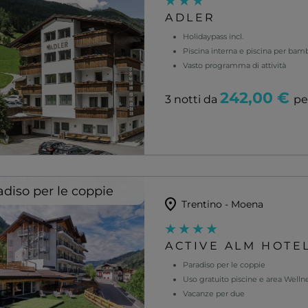
ADLER
Holidaypass incl.
Piscina interna e piscina per bamb
Vasto programma di attività
242,00 €
3 notti da
pe
adiso per le coppie
Trentino - Moena
ACTIVE ALM HOTE
Paradiso per le coppie
Uso gratuito piscine e area Welln
Vacanze per due