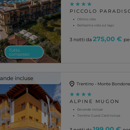
PICCOLO PARADIS
Ottimo cibo
Bellissima vista sul lago
275,00 €
3 notti da
pe
Tutto
compreso
ande incluse
Trentino - Monte Bondon
ALPINE MUGON
Bevande incluse
Trentino Guest Card inclusa
199,00 €
3 notti da
pe