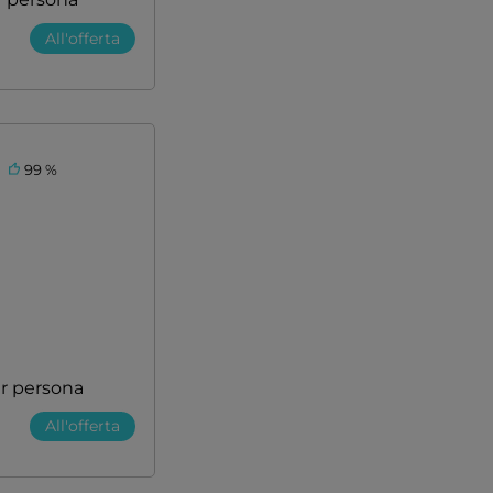
All'offerta
99 %
r persona
All'offerta