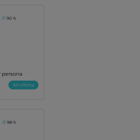
90 %
r persona
All'offerta
98 %