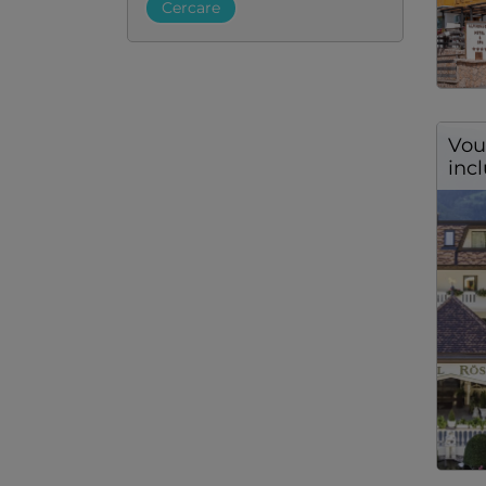
Cercare
Vou
inc