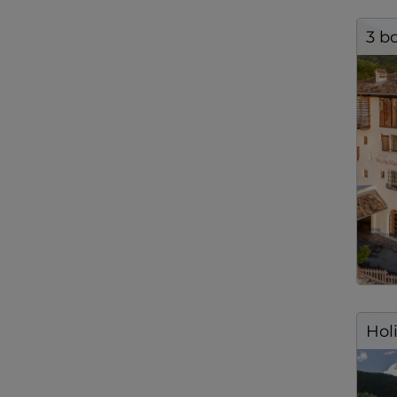
3 bo
Hol