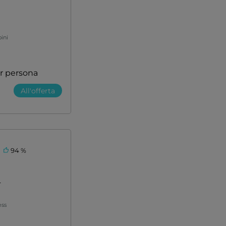
ini
r persona
All'offerta
94 %
L
ess