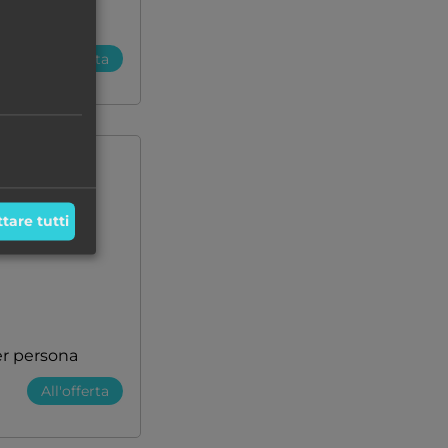
r persona
All'offerta
82 %
tare tutti
r persona
All'offerta