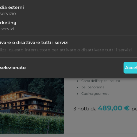
298,00 €
2 notti da
pe
dia esterni
servizio
rketing
servizi
ivare o disattivare tutti i servizi
a dell'ospite inclusa
lizzi questo interruttore per attivare o disattivare tutti i servizi.
Alto Adige - Meran
selezionato
Accet
PRINZ RUDOLF
Carta dell'ospite inclusa
bel panorama
Cucina gourmet
489,00 €
3 notti da
pe