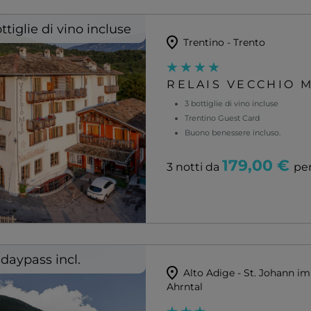
ttiglie di vino incluse
Trentino - Trento
RELAIS VECCHIO 
3 bottiglie di vino incluse
Trentino Guest Card
Buono benessere incluso.
179,00 €
3 notti da
pe
idaypass incl.
Alto Adige - St. Johann im
Ahrntal