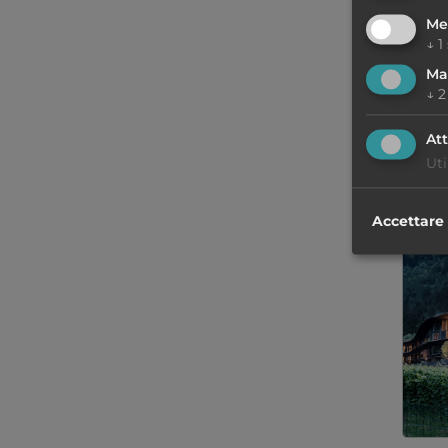
Me
↓
1
Ma
↓
2
Att
Cart
Uti
Accettare 