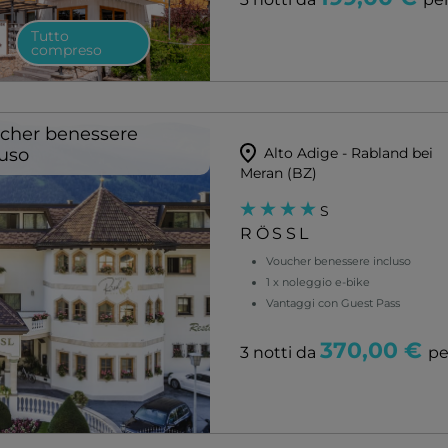
Tutto
compreso
cher benessere
luso
Alto Adige - Rabland bei
Meran (BZ)
S
RÖSSL
Voucher benessere incluso
1 x noleggio e-bike
Vantaggi con Guest Pass
370,00 €
3 notti da
pe