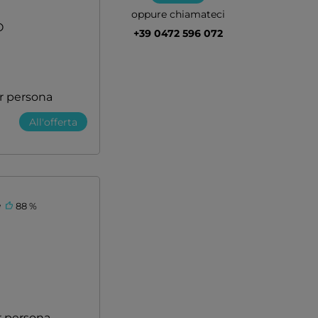
oppure chiamateci
O
+39 0472 596 072
r persona
All'offerta
e
88 %
r persona