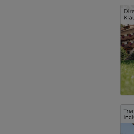
Dir
Kla
Tre
inc