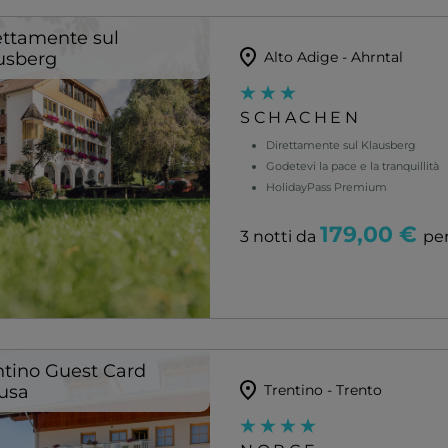
ettamente sul
usberg
Alto Adige - Ahrntal
SCHACHEN
Direttamente sul Klausberg
Godetevi la pace e la tranquillità
HolidayPass Premium
179,00 €
3 notti da
pe
ntino Guest Card
lusa
Trentino - Trento