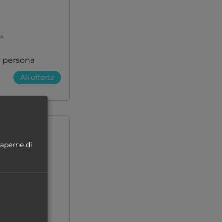
na
r persona
All'offerta
100 %
saperne di
ADULTS