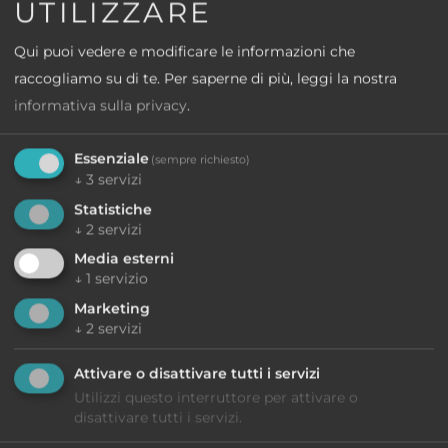
UTILIZZARE
Qui puoi vedere e modificare le informazioni che
raccogliamo su di te.
Per saperne di più, leggi la nostra
informativa sulla privacy
.
Essenziale
(sempre richiesto)
↓
3
servizi
Statistiche
↓
2
servizi
Media esterni
↓
1
servizio
Marketing
↓
2
servizi
Attivare o disattivare tutti i servizi
Utilizzi questo interruttore per attivare o
disattivare tutti i servizi.