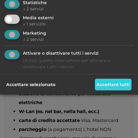
Statistiche
aeroporto più vicino
Verona
↓
2
servizi
uscita autostradale più vicina
Rovereto SUD
Media esterni
fermata dell'autobus più vicina
Davanti
↓
1
servizio
all'hotel
Marketing
↓
2
servizi
Estate
lago
ca 30m
Attivare o disattivare tutti i servizi
spiaggia
ca 30m
Utilizzi questo interruttore per attivare o
Gastronomia
disattivare tutti i servizi.
bar
Accettare selezionato
Accettare tutti
Generale
stazione di caricamento per macchine
elettriche
W-Lan (es. nel bar, nella hall, ecc.)
carte di credito accettate
Visa, Mastercard
parcheggio
(a pagamento) L'hotel NON