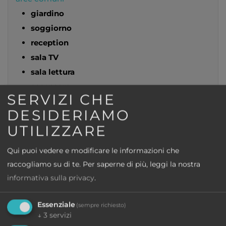
giardino
soggiorno
reception
sala TV
sala lettura
ascensore
SERVIZI CHE
Bambini
DESIDERIAMO
parco giochi per bambini
UTILIZZARE
animazione per bambini
Miniclub da 3 a 13
anni (luglio e agosto)
Qui puoi vedere e modificare le informazioni che
seggiolone
raccogliamo su di te.
Per saperne di più, leggi la nostra
culla per bambini
(a pagamento) € 10,00 al
informativa sulla privacy
.
giorno. Su richiesta alla prenotazione
Conessione
Essenziale
(sempre richiesto)
↓
3
servizi
stazione ferroviaria più vicina
Rovereto