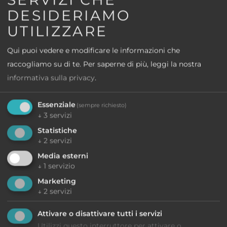
Accesso alla piscina all'aperto
DESIDERIAMO
Parcheggio
UTILIZZARE
Avete domande?
Qui puoi vedere e modificare le informazioni che
Siamo qui per voi
raccogliamo su di te.
Per saperne di più, leggi la nostra
informativa sulla privacy
.
Scrivici
Essenziale
(sempre richiesto)
oppure chiamateci
↓
3
servizi
+39 0472 596 072
Statistiche
↓
2
servizi
Media esterni
↓
1
servizio
Marketing
↓
2
servizi
Vuole caricare contenuti esterni forniti da
Attivare o disattivare tutti i servizi
Googlemaps
?
Utilizzi questo interruttore per attivare o