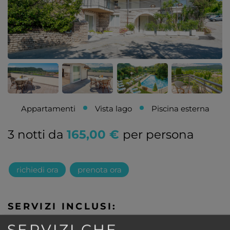
Appartamenti
Vista lago
Piscina esterna
3 notti da
165,00 €
per persona
richiedi ora
prenota ora
SERVIZI INCLUSI:
Senza vitto
SERVIZI CHE