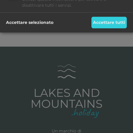
disattivare tutti i servizi.
Si
Accettare selezionato
Accettare tutti
LAKES AND
MOUNTAINS
Un marchio di